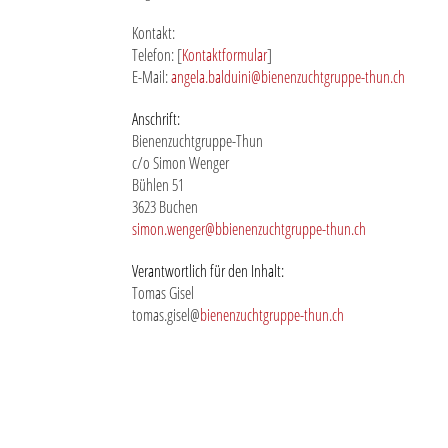
Kontakt
:
Telefon: [
Kontaktformular
]
E-Mail:
angela.balduini@
bienenzuchtgruppe-thun.ch
Anschrift:
Bienenzuchtgruppe-Thun
c/o Simon Wenger
Bühlen 51
3623 Buchen
simon.wenger@b
bienenzuchtgruppe-thun.ch
Verantwortlich für den Inhalt:
Tomas Gisel
tomas.gisel@
bienenzuchtgruppe-thun.ch