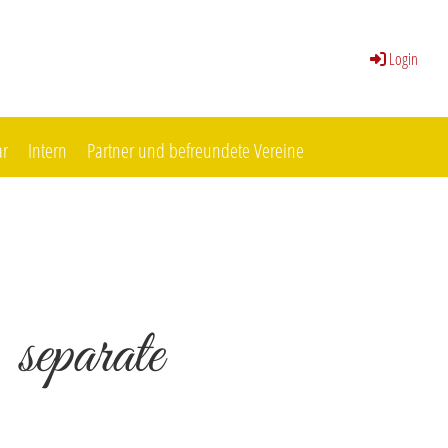
Login
ar
Intern
Partner und befreundete Vereine
 separate