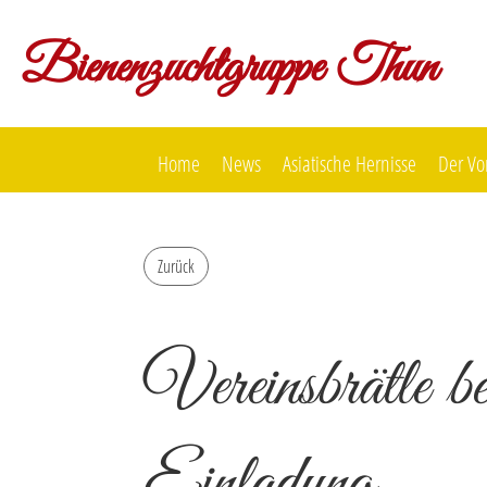
Bienenzuchtgruppe Thun
Home
News
Asiatische Hernisse
Der Vo
Zurück
Vereinsbrätle be
Einladung